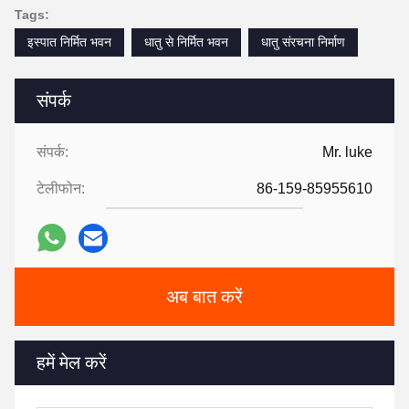
Tags:
इस्पात निर्मित भवन
धातु से निर्मित भवन
धातु संरचना निर्माण
संपर्क
संपर्क:
Mr. luke
टेलीफोन:
86-159-85955610
अब बात करें
हमें मेल करें