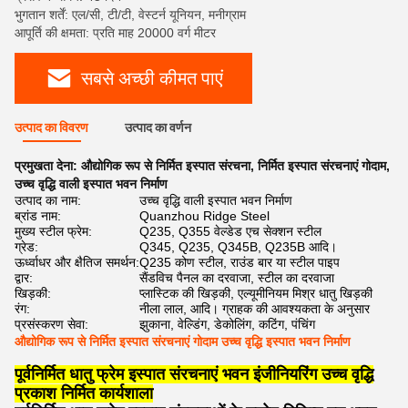
भुगतान शर्तें: एल/सी, टी/टी, वेस्टर्न यूनियन, मनीग्राम
आपूर्ति की क्षमता: प्रति माह 20000 वर्ग मीटर
सबसे अच्छी कीमत पाएं
उत्पाद का विवरण
उत्पाद का वर्णन
प्रमुखता देना:
औद्योगिक रूप से निर्मित इस्पात संरचना
,
निर्मित इस्पात संरचनाएं गोदाम
,
उच्च वृद्धि वाली इस्पात भवन निर्माण
उत्पाद का नाम:
उच्च वृद्धि वाली इस्पात भवन निर्माण
ब्रांड नाम:
Quanzhou Ridge Steel
मुख्य स्टील फ्रेम:
Q235, Q355 वेल्डेड एच सेक्शन स्टील
ग्रेड:
Q345, Q235, Q345B, Q235B आदि।
ऊर्ध्वाधर और क्षैतिज समर्थन:
Q235 कोण स्टील, राउंड बार या स्टील पाइप
द्वार:
सैंडविच पैनल का दरवाजा, स्टील का दरवाजा
खिड़की:
प्लास्टिक की खिड़की, एल्यूमीनियम मिश्र धातु खिड़की
रंग:
नीला लाल, आदि। ग्राहक की आवश्यकता के अनुसार
प्रसंस्करण सेवा:
झुकाना, वेल्डिंग, डेकोलिंग, कटिंग, पंचिंग
औद्योगिक रूप से निर्मित इस्पात संरचनाएं गोदाम उच्च वृद्धि इस्पात भवन निर्माण
पूर्वनिर्मित धातु फ्रेम इस्पात संरचनाएं भवन इंजीनियरिंग उच्च वृद्धि
प्रकाश निर्मित कार्यशाला