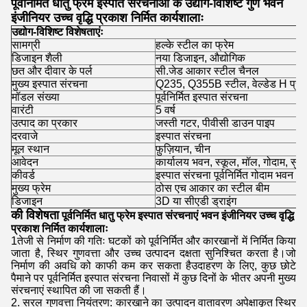
पूर्वनिर्मित धातु फ्रेम इस्पात संरचनाओं के उद्योग-विशिष्ट गुण भवन
इंजीनियर उच्च वृद्धि प्रकाश निर्मित कार्यशालाः
उद्योग-विशिष्ट विशेषताएंः
सामग्री
हल्के स्टील का फ्रेम
डिजाइन शैली
नया डिजाइन, औद्योगिक
छत और दीवार के पर्ल
सी.जेड आकार स्टील चैनल
मुख्य इस्पात संरचना
Q235, Q355B स्टील, वेल्डेड H प्रकार,
मॉडल संख्या
पूर्वनिर्मित इस्पात संरचना
वारंटी
5 वर्ष
उत्पाद का प्रकार
जस्ती गटर, पीवीसी डाउन पाइप
दरवाजे
इस्पात संरचना
मूल स्थान
फ़ुज़ियान, चीन
आवेदन
कार्यालय भवन, स्कूल, मॉल, गोदाम, सुपरम
कीवर्ड
इस्पात संरचना पूर्वनिर्मित गोदाम भवन
मुख्य फ्रेम
ठोस एच आकार का स्टील बीम
डिजाइन
3D या सीएडी ड्राइंग
की विशेषता
पूर्वनिर्मित धातु फ्रेम इस्पात संरचनाएं भवन इंजीनियर उच्च वृद्धि
प्रकाश निर्मित कार्यशालाः
1तेजी से निर्माण की गतिः घटकों को पूर्वनिर्मित और कारखानों में निर्मित किया
जाता है, स्थिर गुणवत्ता और उच्च उत्पादन दक्षता सुनिश्चित करता है।जो
निर्माण की अवधि को काफी कम कर सकता हैउदाहरण के लिए, कुछ छोटे
पैमाने पर पूर्वनिर्मित इस्पात संरचना निवासों में कुछ दिनों के भीतर अपनी मुख्य
संरचनाएं स्थापित की जा सकती हैं।
2. सरल गुणवत्ता नियंत्रण: कारखाने का उत्पादन वातावरण अपेक्षाकृत स्थिर