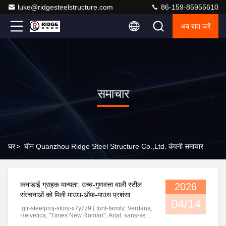
luke@ridgesteelstructure.com
86-159-85955610
अब बात करें
समाचार
घर
>
चीन Quanzhou Ridge Steel Structure Co.,Ltd. कंपनी समाचार
कनाडाई ग्राहक मान्यता: उच्च-गुणवत्ता वाली स्टील
2026
संरचनाओं को मिली माउथ-ऑफ-माउथ प्रशंसा
04/14
.gtr-steelproj-story-x7y2z9 { font-family: Verdana,
Helvetica, "Times New Roman", Arial, sans-serif;
color: #333; line-height: 1.6; padding: 15px;