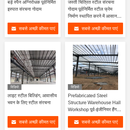
बड़े स्पैन अग्निरोधक पूर्वनिर्मित
जस्ती चित्रित स्टील संरचना
इस्पात संरचना गोदाम
गोदाम पूर्वनिर्मित स्टील फ्रेम
निर्माण स्थापित करने में आसान
धातु शेड प्रीफैब स्टील हाउस
सबसे अच्छी कीमत पाएं
सबसे अच्छी कीमत पाएं
विडियो
विडियो
लाइट स्टील बिल्डिंग, आवासीय
Prefabricated Steel
भवन के लिए स्टील संरचना
Structure Warehouse Hall
Workshop पूर्व-इंजीनियर हैंगर
बिल्डिंग्स स्टील शेड निर्माण
सबसे अच्छी कीमत पाएं
सबसे अच्छी कीमत पाएं