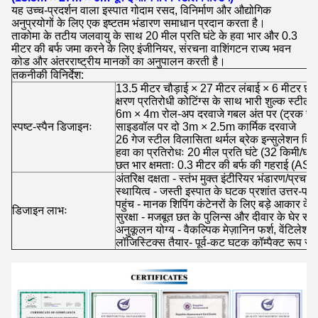
यह उच्च-प्रदर्शन वाला इस्पात गोदाम रसद, विनिर्माण और औद्योगिक
अनुप्रयोगों के लिए एक इष्टतम भंडारण समाधान प्रदान करता है।
ताकोमा के तटीय जलवायु के साथ 20 मील प्रति घंटे के हवा भार और 0.3
मीटर की बर्फ जमा करने के लिए इंजीनियर, संरचना वाशिंगटन राज्य भवन
कोड और अंतरराष्ट्रीय मानकों का अनुपालन करती है।
तकनीकी विनिर्देश:
13.5 मीटर चौड़ाई × 27 मीटर लंबाई × 6 मीटर छत
क्षरण प्रतिरोधी कोटिंग्स के साथ भारी शुल्क स्टील फ
6m × 4m रोल-अप दरवाजे गबल अंत पर (ट्रक सु
स्पष्ट-स्पैन डिजाइनः
साइडवॉल पर दो 3m × 2.5m कार्मिक दरवाजे
26 गेज स्टील विलासिता थर्मल ब्रेक इन्सुलेशन वि
हवा का प्रतिरोधः 20 मील प्रति घंटे (32 किमी/घंट
छत भार क्षमताः 0.3 मीटर की बर्फ की गहराई (AS
अंतरिक्ष दक्षता - स्तंभ मुक्त इंटीरियर भंडारण/प्
स्थायित्व - जस्ती इस्पात के घटक प्रशांत उत्तर-पश्च
पहुंच - मानक शिपिंग कंटेनरों के लिए बड़े आकार के
डिजाइन लाभः
सुरक्षा - मजबूत छत के पुलिन्स और दीवार के घेर सं
अनुकूलन योग्य - वैकल्पिक मेज़ानिन फर्श, वेंटिलेशन
लॉजिस्टिक्स तैयार- पूर्व-कट घटक कॉम्पैक्ट रूप से