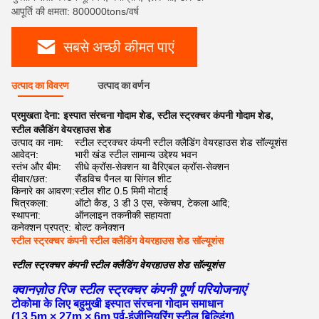
आपूर्ति की क्षमता: 800000tons/वर्ष
सबसे अच्छी कीमत पाएं
उत्पाद का विवरण
उत्पाद का वर्णन
प्रमुखता देना:
इस्पात संरचना गोदाम शेड
,
स्टील स्ट्रक्चर कंपनी गोदाम शेड
,
स्टील क्लैडिंग वेयरहाउस शेड
उत्पाद का नाम:
स्टील स्ट्रक्चर कंपनी स्टील क्लैडिंग वेयरहाउस शेड सॉल्यूशंस
आवेदन:
भारी खंड स्टील सामान्य उद्देश्य भवन
स्तंभ और बीम:
सीधे क्रॉस-सेक्शन या वैरिएबल क्रॉस-सेक्शन
दीवार/छत:
सैंडविच पैनल या सिंगल शीट
किनारे का आवरण:
स्टील शीट 0.5 मिमी मोटाई
चित्रकला:
ऑटो कैड, 3 डी 3 एस, स्केचप, टेकला आदि;
स्थापना:
ऑनलाइन तकनीकी सहायता
कनेक्शन प्रपत्र:
बोल्ट कनेक्शन
स्टील स्ट्रक्चर कंपनी स्टील क्लैडिंग वेयरहाउस शेड सॉल्यूशंस
स्टील स्ट्रक्चर कंपनी स्टील क्लैडिंग वेयरहाउस शेड सॉल्यूशंस
क्वानज़ोउ रिज स्टील स्ट्रक्चर कंपनी पूर्ण परियोजनाएं
टोकोमा के लिए बहुमुखी इस्पात संरचना गोदाम समाधान
(13.5m × 27m × 6m पूर्व-इंजीनियरिंग स्टील बिल्डिंग)