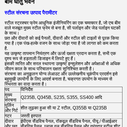
बीम धातु भवन
स्टील संरचना उत्पाद पैरामीटर
स्टील स्ट्रक्चर फ्रेम आधुनिक इंजीनियरिंग का एक चमत्कार है, जो एच बीम
वाले मजबूत मुख्य स्टील फ्रेम से बना है, सी पर्लाइन और जेड पर्लाइन घटकों
के साथ।
छत और दीवारों को कई पैनलों, दीवारों और स्टील की टाइलों से पूरक किया
गया है।एक पंख-हल्के वजन के साथ जोड़ा गया है जो लागत को कम करता
है.
यह उत्कृष्ट तापमान नियंत्रण और ऊर्जा दक्षता प्रदान करता है, सभी एक
दृश्य रूप से हड़ताली डिजाइन में लिपटे हुए हैं।
इसकी त्वरित और सरल स्थापना उत्कृष्ट इन्सुलेशन और अपेक्षाओं से अधिक
जीवन काल के साथ परिचालन दक्षता सुनिश्चित करती है।
संरचना का अनुकूलन योग्य लेआउट और उल्लेखनीय भूकंपीय प्रदर्शन इसे
बहुमुखी उपयोगों के लिए आदर्श बनाता है, चक्रगत उपयोग के माध्यम से
स्थिरता का वादा करता है।
पद
विनिर्देश
मुख्य
Q235B, Q345B, S235, S355, SS400 आदि
संरचना
पुर्लिन
शीत लुढ़का हुआ सी या Z स्टील, Q355B या Q235B
और गिर्ट
गटर
जस्ती इस्पात
दीवार
ईपीएस सैंडविच पैनल, रॉकवूल सैंडविच पैनल, पीयू / पीआईआर
और छत
सैंडविच पैनल, ग्लास वूल सैंडविच पैनल और तरंगदार स्टील शीट