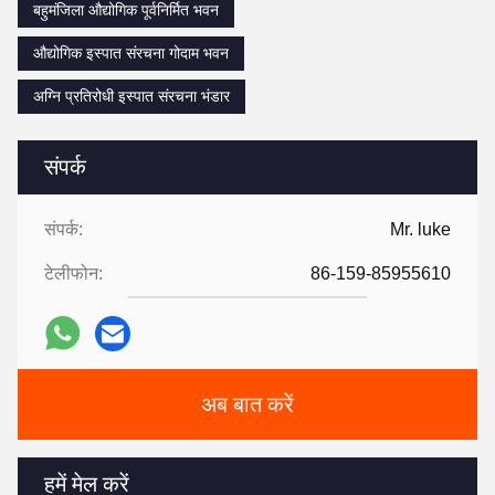
बहुमंजिला औद्योगिक पूर्वनिर्मित भवन
औद्योगिक इस्पात संरचना गोदाम भवन
अग्नि प्रतिरोधी इस्पात संरचना भंडार
संपर्क
संपर्क:
Mr. luke
टेलीफोन:
86-159-85955610
अब बात करें
हमें मेल करें