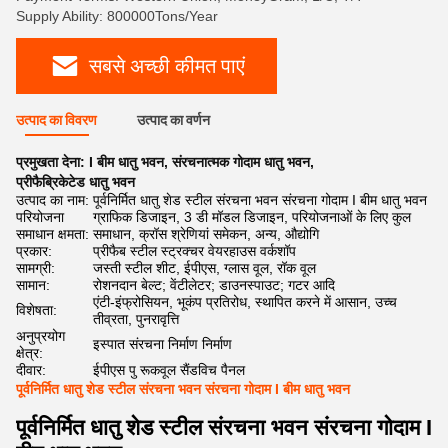
Supply Ability: 800000Tons/Year
सबसे अच्छी कीमत पाएं
उत्पाद का विवरण
उत्पाद का वर्णन
प्रमुखता देना:
I बीम धातु भवन
,
संरचनात्मक गोदाम धातु भवन
,
प्रीफैब्रिकेटेड धातु भवन
उत्पाद का नाम:
पूर्वनिर्मित धातु शेड स्टील संरचना भवन संरचना गोदाम I बीम धातु भवन
परियोजना
ग्राफिक डिजाइन, 3 डी मॉडल डिजाइन, परियोजनाओं के लिए कुल
समाधान क्षमता:
समाधान, क्रॉस श्रेणियां समेकन, अन्य, औद्योगि
प्रकार:
प्रीफैब स्टील स्ट्रक्चर वेयरहाउस वर्कशॉप
सामग्री:
जस्ती स्टील शीट, ईपीएस, ग्लास वूल, रॉक वूल
सामान:
रोशनदान बेल्ट; वेंटीलेटर; डाउनस्पाउट; गटर आदि
एंटी-इंफ्रोसियन, भूकंप प्रतिरोध, स्थापित करने में आसान, उच्च
विशेषता:
तीव्रता, पुनरावृत्ति
अनुप्रयोग
इस्पात संरचना निर्माण निर्माण
क्षेत्र:
दीवार:
ईपीएस पु रूकवूल सैंडविच पैनल
पूर्वनिर्मित धातु शेड स्टील संरचना भवन संरचना गोदाम I बीम धातु भवन
पूर्वनिर्मित धातु शेड स्टील संरचना भवन संरचना गोदाम I