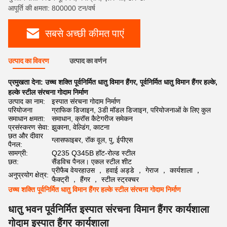
आपूर्ति की क्षमता: 800000 टन/वर्ष
सबसे अच्छी कीमत पाएं
उत्पाद का विवरण
उत्पाद का वर्णन
प्रमुखता देना:
उच्च शक्ति पूर्वनिर्मित धातु विमान हैंगर
,
पूर्वनिर्मित धातु विमान हैंगर हल्के
,
हल्के स्टील संरचना गोदाम निर्माण
उत्पाद का नाम:
इस्पात संरचना गोदाम निर्माण
परियोजना
ग्राफिक डिजाइन, 3डी मॉडल डिजाइन, परियोजनाओं के लिए कुल
समाधान क्षमता:
समाधान, क्रॉस कैटेगरीज समेकन
प्रसंस्करण सेवा:
झुकाना, वेल्डिंग, काटना
छत और दीवार
ग्लासफाइबर, रॉक वूल, पु, ईपीएस
पैनल:
सामग्री:
Q235 Q345B हॉट-रोल्ड स्टील
छत:
सैंडविच पैनल। एकल स्टील शीट
प्रीफैब वेयरहाउस ， हवाई अड्डे ， गेराज ， कार्यशाला ，
अनुप्रयोग क्षेत्र:
फैक्ट्री ， हैंगर ， स्टील स्ट्रक्चर
उच्च शक्ति पूर्वनिर्मित धातु विमान हैंगर हल्के स्टील संरचना गोदाम निर्माण
धातु भवन पूर्वनिर्मित इस्पात संरचना विमान हैंगर कार्यशाला
गोदाम इस्पात हैंगर कार्यशाला