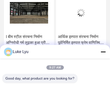
टील संरचना निर्माण
आर्थिक इस्पात संरचना निर्माण
हल्के स्टील 
ी गर्म लुढ़का हुआ प्रीफैब
पूर्वनिर्मित इस्पात फ्रेम वाणिज्यिक
पूर्वनिर्मित उच
ारण शेड
भवन
घर निर्माण
Luke Lyu
सबसे अच्छी कीमत पाएं
सबसे अच्छी कीमत पाएं
सबस
9:27 AM
Good day, what product are you looking for?
Quanzhou Ridge Steel Structure Co.,Ltd.
luke@ridgesteelstructure.com