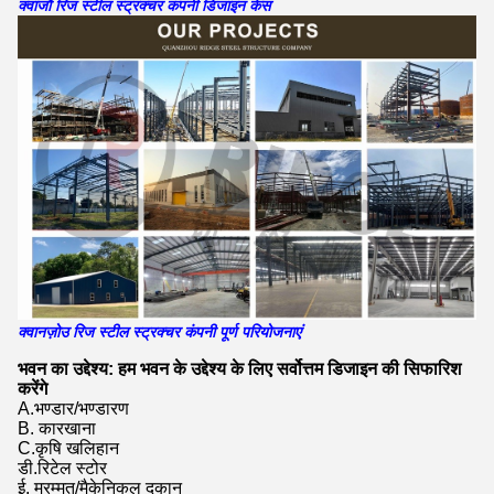
क्वांजौ रिज स्टील स्ट्रक्चर कंपनी डिजाइन केस
क्वानज़ोउ रिज स्टील स्ट्रक्चर कंपनी पूर्ण परियोजनाएं
भवन का उद्देश्य: हम भवन के उद्देश्य के लिए सर्वोत्तम डिजाइन की सिफारिश
करेंगे
A.भण्डार/भण्डारण
B. कारखाना
C.कृषि खलिहान
डी.रिटेल स्टोर
ई. मरम्मत/मैकेनिकल दुकान