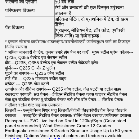
संरचना का प्रयोग
50 वर्ष तक
रंगों और बनावटों की एक विस्तृत श्रृंखला
परिष्करण विकल्प
उपलब्ध है
अल्किड पेटिंग, दो प्राथमिक पेंटिंग, दो खत्म
पेंटिंग
पेंट विकल्प
(प्राइमर, मीडियम पेंट, टॉप कोट, एपॉक्सी
जिंक आदि) या गैल्वेनाइज्ड।
* इस्पात संरचना कार्यशाला/भण्डार/हंगर/छावनी/पोल्ट्री फार्म/पशुधन फार्म का डिजाइन
निर्माण स्थापना
* अधिक जानकारी के लिए, कृपया हमारे होम पेज पर जाएँ। मुख्य स्टील फ्रेमः कॉलम---
Q235, Q355 वेल्डेड एच सेक्शन स्टील
बीम---Q235, Q355 वेल्डेड एच सेक्शन स्टील सेकेंडरी फ्रेम:
पुर्लिन--- Q235 C और Z पुर्लिन
घुटने का समर्थन--- Q23S कोण स्टील
टाई रॉड--- Q235 गोलाकार स्टील पाइप
ब्रैकेट --- Q235 गोल पट्टी
ऊर्ध्वाधर और क्षैतिज समर्थन--- Q235 कोण स्टील, गोल पट्टी या स्टील पाइप
रखरखाव प्रणाली
: छत पैनल---ईपीएस सैंडविच पैनल/ ग्लास फाइबर सैंडविच पैनल
रॉक वूल सैंडविच पैनल/ पु सैंडविच पैनल/ स्टी शीट वॉल पैनल--- सैंडविच पैनल/
नालीदार स्टील शीट सहायक उपकरण:
खिड़की --- एल्यूमीनियम मिश्र धातु खिड़की/पीवीसी खिड़की/सैंडविच पैनल खिड़की
दरवाजा --- स्लाइडिंग सैंडविच पैनल दरवाजा/ रोलिंग मेटल दरवाजा/व्यक्तिगत दरवाजा
Rainspout---PVC Live load on Roof ln 120kg/Sqm (Color steel
panel surrounded) Wind Resistance Grade 12 Grades
Earthquake-resistance 8 Grades Structure Usage Up to 50 years
Finishing Options Vast array of colors and textures available