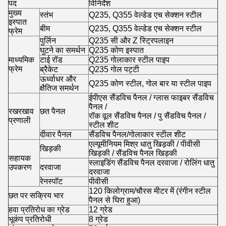
पद
विनिर्देश
मुख्य
स्तंभ
Q235, Q355 वेल्डेड एच सेक्शन स्टील
इस्पात
बीम
Q235, Q355 वेल्डेड एच सेक्शन स्टील
फ्रेम
पुर्लिन
Q235 सी और Z स्ट्रिपलाइन
घुटने का समर्थन
Q235 कोण इस्पात
माध्यमिक
टाई रॉड
Q235 गोलाकार स्टील पाइप
फ्रेम
ब्रैकेट
Q235 गोल पट्टी
ऊर्ध्वाधर और
Q235 कोण स्टील, गोल बार या स्टील पाइप
क्षैतिज समर्थन
ईपीएस सैंडविच पैनल / ग्लास फाइबर सैंडविच
पैनल /
रखरखाव
छत पैनल
रॉक वूल सैंडविच पैनल / पु सैंडविच पैनल /
प्रणाली
स्टील शीट
दीवार पैनल
सैंडविच पैनल/गोलाकार स्टील शीट
एल्यूमीनियम मिश्र धातु खिड़की / पीवीसी
खिड़की
खिड़की / सैंडविच पैनल खिड़की
सहायक
स्लाइडिंग सैंडविच पैनल दरवाजा / रोलिंग धातु
उपकरण
दरवाजा
दरवाजा
रेनस्पॉट
पीवीसी
120 किलोग्राम/चौरस मीटर में (रंगीन स्टील
छत पर सक्रिय भार
पैनल से घिरा हुआ)
हवा प्रतिरोध का ग्रेड
12 ग्रेड
भूकंप प्रतिरोधी
8 ग्रेड