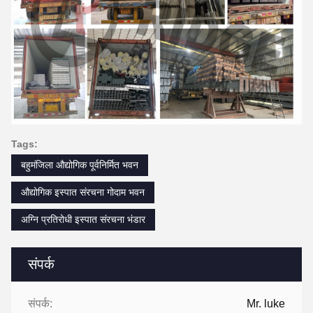
Tags:
बहुमंजिला औद्योगिक पूर्वनिर्मित भवन
औद्योगिक इस्पात संरचना गोदाम भवन
अग्नि प्रतिरोधी इस्पात संरचना भंडार
संपर्क
संपर्क:
Mr. luke