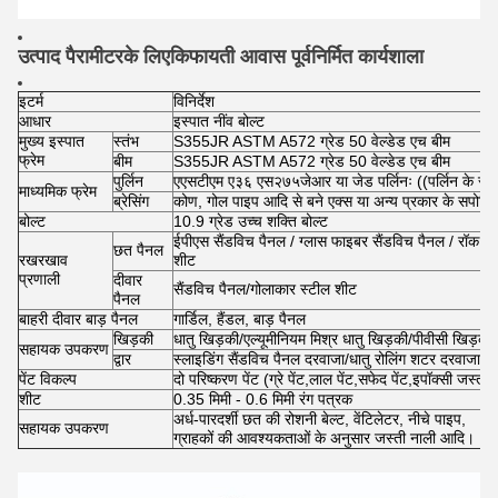
उत्पाद पैरामीटर
के लिए
किफायती आवास पूर्वनिर्मित कार्यशाला
इटर्म
विनिर्देश
आधार
इस्पात नींव बोल्ट
मुख्य इस्पात
स्तंभ
S355JR ASTM A572 ग्रेड 50 वेल्डेड एच बीम
फ्रेम
बीम
S355JR ASTM A572 ग्रेड 50 वेल्डेड एच बीम
पुर्लिन
एएसटीएम ए३६ एस२७५जेआर या जेड पर्लिनः ((पर्लिन के साथ
माध्यमिक फ्रेम
ब्रेसिंग
कोण, गोल पाइप आदि से बने एक्स या अन्य प्रकार के सपोर्टिं
बोल्ट
10.9 ग्रेड उच्च शक्ति बोल्ट
ईपीएस सैंडविच पैनल / ग्लास फाइबर सैंडविच पैनल / रॉक वूल
छत पैनल
रखरखाव
शीट
प्रणाली
दीवार
सैंडविच पैनल/गोलाकार स्टील शीट
पैनल
बाहरी दीवार बाड़ पैनल
गार्डिल, हैंडल, बाड़ पैनल
खिड़की
धातु खिड़की/एल्यूमीनियम मिश्र धातु खिड़की/पीवीसी खिड़की
सहायक उपकरण
द्वार
स्लाइडिंग सैंडविच पैनल दरवाजा/धातु रोलिंग शटर दरवाजा/व
पेंट विकल्प
दो परिष्करण पेंट (ग्रे पेंट,लाल पेंट,सफेद पेंट,इपॉक्सी जस्त
शीट
0.35 मिमी - 0.6 मिमी रंग पत्रक
अर्ध-पारदर्शी छत की रोशनी बेल्ट, वेंटिलेटर, नीचे पाइप,
सहायक उपकरण
ग्राहकों की आवश्यकताओं के अनुसार जस्ती नाली आदि।