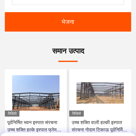
भेजना
समान उत्पाद
विडियो
विडियो
भवन इस्पात संरचना
उच्च शक्ति वाली हल्की इस्पात
पूर्वनिर्मित औद्यो
्के इस्पात फ्रेम
संरचना गोदाम टिकाऊ पूर्वनिर्मित
क्रेन के साथ मॉड