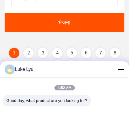
भेजना
1
2
3
4
5
6
7
8
Luke Lyu
1:52 AM
Good day, what product are you looking for?
Quanzhou Ridge Steel Structure Co.,Ltd.