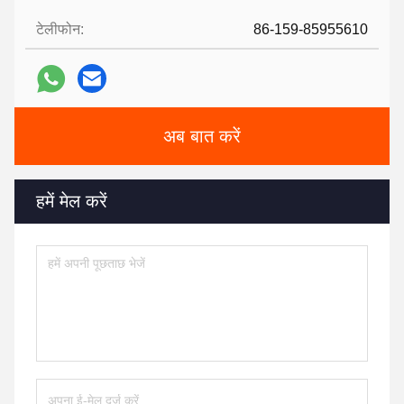
टेलीफोन:
86-159-85955610
अब बात करें
हमें मेल करें